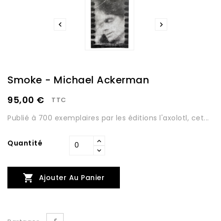


Smoke - Michael Ackerman
95,00 €
TTC
Publié à 700 exemplaires par les éditions l'axolotl, cet...
Quantité

Ajouter Au Panier