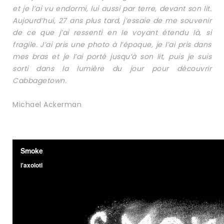
et je l’ai vu endormi, lui aussi par terre, devant son lit.
Aujourd’hui, 27 ans plus tard, j’essaie de me souvenir
de ce que j’ai ressenti en le voyant étendu là, si
fragile. J’ai pris une photo à l’époque, je l’ai pris dans
mes bras et je l’ai porté jusqu’à son lit, puis je suis
sorti dans la lumière du jour pour découvrir
Cabbagetown.
Michael Ackerman