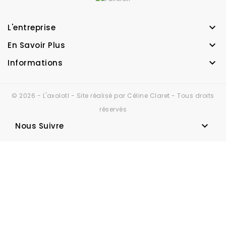

L'entreprise

En Savoir Plus

Informations
© 2026 - L'axolotl - Site réalisé par Céline Claret - Tous droits
réservés

Nous Suivre